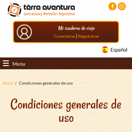
Pasar
Pasar
Pasar
al
al
al
contenido
menú
pie
principal
principal
de
Mi cuaderno de viaje
página
principal
|
Conectarse
Registrarse
Español
Menu
Sobrescribir
Inicio
Condiciones generales de uso
enlaces
Condiciones generales de
de
ayuda
uso
a
la
navegación