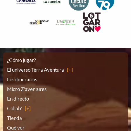
Plano
¿Cómo jugar?
El universo Tèrra Aventura
del
Los itinerarios
Micro Z'aventures
sitio
En directo
Collab'
Tienda
Qué ver