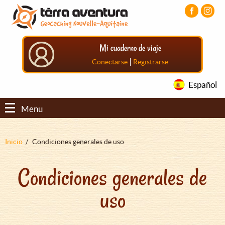
Pasar
Pasar
Pasar
al
al
al
contenido
menú
pie
principal
principal
de
Mi cuaderno de viaje
página
principal
|
Conectarse
Registrarse
Español
Menu
Sobrescribir
Inicio
Condiciones generales de uso
enlaces
Condiciones generales de
de
ayuda
uso
a
la
navegación