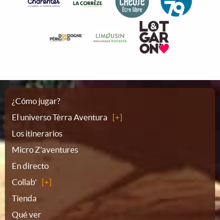
Plano
¿Cómo jugar?
El universo Tèrra Aventura
del
Los itinerarios
Micro Z'aventures
sitio
En directo
Collab'
Tienda
Qué ver