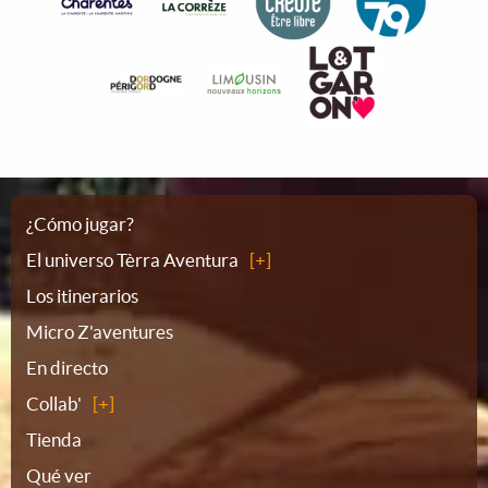
Plano
¿Cómo jugar?
El universo Tèrra Aventura
del
Los itinerarios
Micro Z'aventures
sitio
En directo
Collab'
Tienda
Qué ver