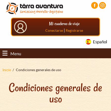
Pasar
Pasar
Pasar
al
al
al
contenido
menú
pie
principal
principal
de
Mi cuaderno de viaje
página
principal
|
Conectarse
Registrarse
Español
Menu
Sobrescribir
Inicio
Condiciones generales de uso
enlaces
Condiciones generales de
de
ayuda
uso
a
la
navegación