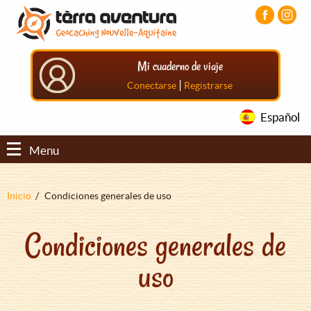
Pasar
Pasar
Pasar
al
al
al
contenido
menú
pie
principal
principal
de
Mi cuaderno de viaje
página
principal
|
Conectarse
Registrarse
Español
Menu
Sobrescribir
Inicio
Condiciones generales de uso
enlaces
Condiciones generales de
de
ayuda
uso
a
la
navegación