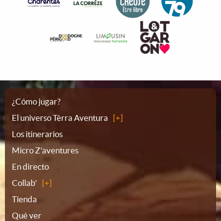
Plano
¿Cómo jugar?
El universo Tèrra Aventura
del
Los itinerarios
Micro Z'aventures
sitio
En directo
Collab'
Tienda
Qué ver