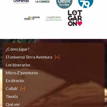
Plano
¿Cómo jugar?
El universo Tèrra Aventura
del
Los itinerarios
Micro Z'aventures
sitio
En directo
Collab'
Tienda
Qué ver