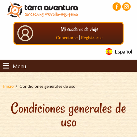
Pasar
Pasar
Pasar
al
al
al
contenido
menú
pie
principal
principal
de
Mi cuaderno de viaje
página
principal
|
Conectarse
Registrarse
Español
Menu
Sobrescribir
Inicio
Condiciones generales de uso
enlaces
Condiciones generales de
de
ayuda
uso
a
la
navegación