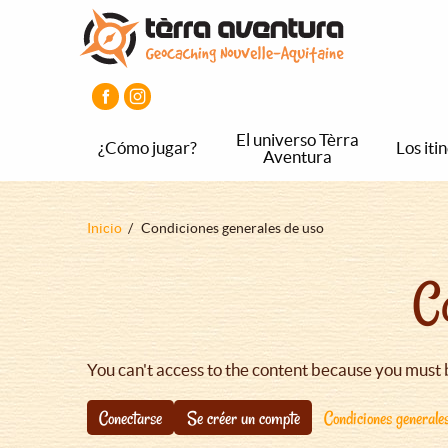
Pasar
Pasar
Pasar
al
al
al
contenido
menú
pie
principal
principal
de
página
principal
El universo Tèrra
¿Cómo jugar?
Los iti
Aventura
Sobrescribir
Inicio
Condiciones generales de uso
enlaces
C
de
ayuda
a
la
You can't access to the content because you must 
navegación
Conectarse
Se créer un compte
Condiciones generale