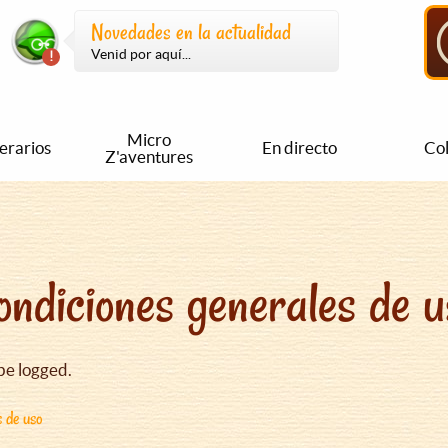
Novedades en la actualidad
Venid por aquí...
Micro
nerarios
En directo
Col
Z'aventures
ondiciones generales de u
be logged.
s de uso