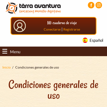
Pasar
Pasar
Pasar
al
al
al
contenido
menú
pie
principal
principal
de
Mi cuaderno de viaje
página
principal
|
Conectarse
Registrarse
Español
Menu
Sobrescribir
Inicio
Condiciones generales de uso
enlaces
Condiciones generales de
de
ayuda
uso
a
la
navegación