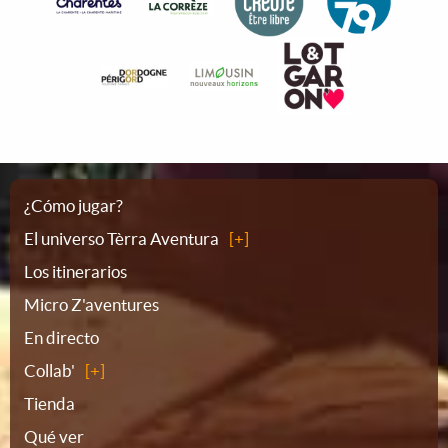
Plano
¿Cómo jugar?
El universo Tèrra Aventura
del
Los itinerarios
Micro Z'aventures
sitio
En directo
Collab'
Tienda
Qué ver