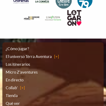
Plano
¿Cómo jugar?
El universo Tèrra Aventura
del
Los itinerarios
Micro Z'aventures
sitio
En directo
Collab'
Tienda
Qué ver