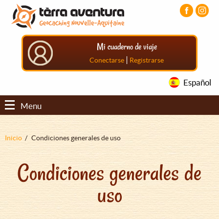
Pasar
Pasar
Pasar
al
al
al
contenido
menú
pie
principal
principal
de
Mi cuaderno de viaje
página
principal
|
Conectarse
Registrarse
Español
Menu
Sobrescribir
Inicio
Condiciones generales de uso
enlaces
Condiciones generales de
de
ayuda
uso
a
la
navegación