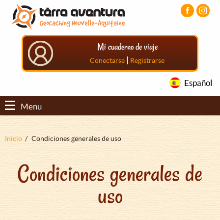
Pasar
Pasar
Pasar
al
al
al
contenido
menú
pie
principal
principal
de
Mi cuaderno de viaje
página
principal
|
Conectarse
Registrarse
Español
Menu
Sobrescribir
Inicio
Condiciones generales de uso
enlaces
Condiciones generales de
de
ayuda
uso
a
la
navegación