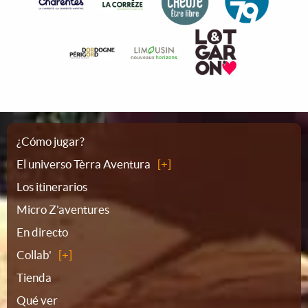
Plano
¿Cómo jugar?
El universo Tèrra Aventura
del
Los itinerarios
Micro Z'aventures
sitio
En directo
Collab'
Tienda
Qué ver