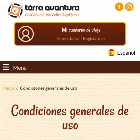
Pasar
Pasar
Pasar
al
al
al
contenido
menú
pie
principal
principal
de
Mi cuaderno de viaje
página
principal
|
Conectarse
Registrarse
Español
Menu
Sobrescribir
Inicio
Condiciones generales de uso
enlaces
Condiciones generales de
de
ayuda
uso
a
la
navegación