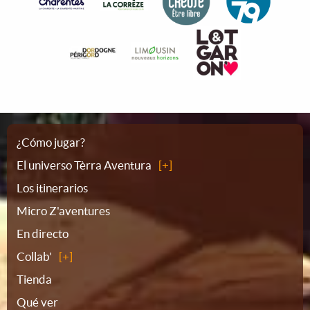
Plano
¿Cómo jugar?
El universo Tèrra Aventura
del
Los itinerarios
Micro Z'aventures
sitio
En directo
Collab'
Tienda
Qué ver