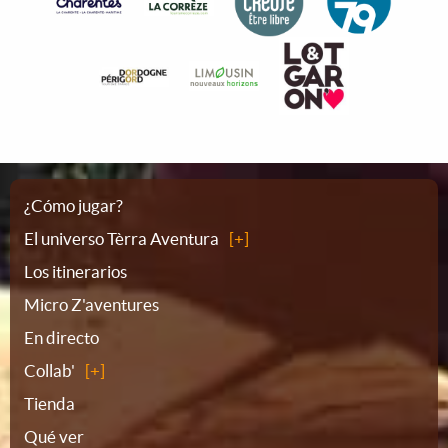
Plano
¿Cómo jugar?
El universo Tèrra Aventura
del
Los itinerarios
Micro Z'aventures
sitio
En directo
Collab'
Tienda
Qué ver