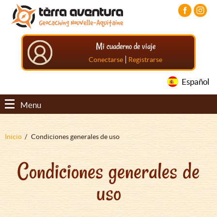
Pasar
Pasar
Pasar
al
al
al
contenido
menú
pie
principal
principal
de
Mi cuaderno de viaje
página
principal
|
Conectarse
Registrarse
Español
Menu
Sobrescribir
Inicio
Condiciones generales de uso
enlaces
Condiciones generales de
de
ayuda
uso
a
la
navegación