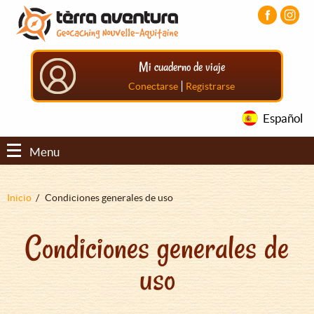
Pasar
Pasar
Pasar
al
al
al
contenido
menú
pie
principal
principal
de
Mi cuaderno de viaje
página
principal
|
Conectarse
Registrarse
Español
Menu
Sobrescribir
Inicio
Condiciones generales de uso
enlaces
Condiciones generales de
de
ayuda
uso
a
la
navegación