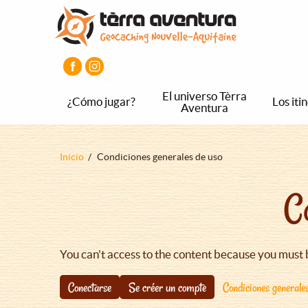
Pasar
Pasar
Pasar
al
al
al
contenido
menú
pie
principal
principal
de
página
principal
El universo Tèrra
¿Cómo jugar?
Los iti
Aventura
Sobrescribir
Inicio
Condiciones generales de uso
enlaces
C
de
ayuda
a
la
You can't access to the content because you must 
navegación
Conectarse
Se créer un compte
Condiciones generale