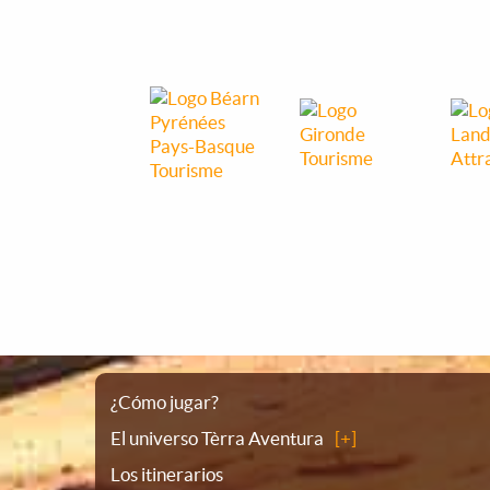
Plano
¿Cómo jugar?
El universo Tèrra Aventura
del
Los itinerarios