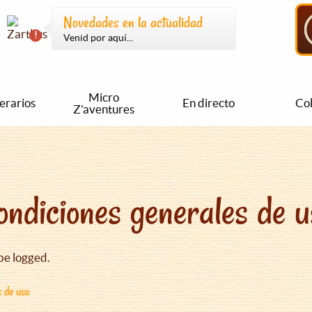
Novedades en la actualidad
Venid por aquí...
Micro
nerarios
En directo
Col
Z'aventures
ondiciones generales de u
be logged.
s de uso