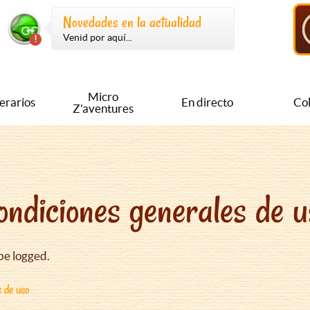
Novedades en la actualidad
Venid por aquí...
Micro
nerarios
En directo
Col
Z'aventures
ondiciones generales de u
be logged.
s de uso