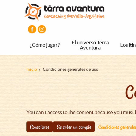
Pasar
Pasar
Pasar
al
al
al
contenido
menú
pie
principal
principal
de
página
principal
El universo Tèrra
¿Cómo jugar?
Los iti
Aventura
Sobrescribir
Inicio
Condiciones generales de uso
enlaces
C
de
ayuda
a
la
You can't access to the content because you must 
navegación
Conectarse
Se créer un compte
Condiciones generale