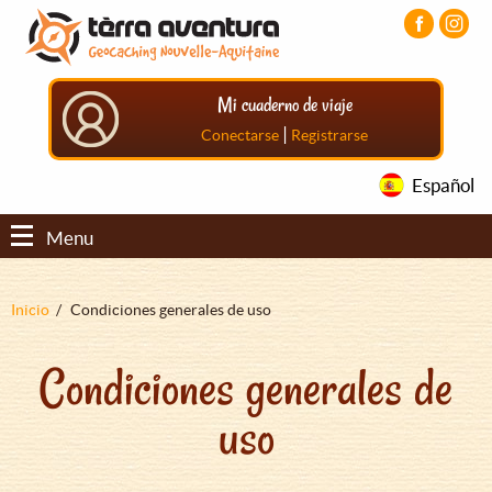
Pasar
Pasar
Pasar
al
al
al
contenido
menú
pie
principal
principal
de
Mi cuaderno de viaje
página
principal
|
Conectarse
Registrarse
Español
Menu
Sobrescribir
Inicio
Condiciones generales de uso
enlaces
Condiciones generales de
de
ayuda
uso
a
la
navegación