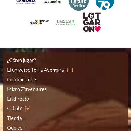
Plano
¿Cómo jugar?
El universo Tèrra Aventura
del
Los itinerarios
Micro Z'aventures
sitio
En directo
Collab'
Tienda
Qué ver