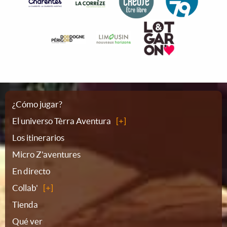
Plano
¿Cómo jugar?
El universo Tèrra Aventura
del
Los itinerarios
Micro Z'aventures
sitio
En directo
Collab'
Tienda
Qué ver