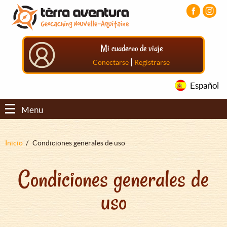
Pasar
Pasar
Pasar
al
al
al
contenido
menú
pie
principal
principal
de
Mi cuaderno de viaje
página
principal
|
Conectarse
Registrarse
Español
Menu
Sobrescribir
Inicio
Condiciones generales de uso
enlaces
Condiciones generales de
de
ayuda
uso
a
la
navegación