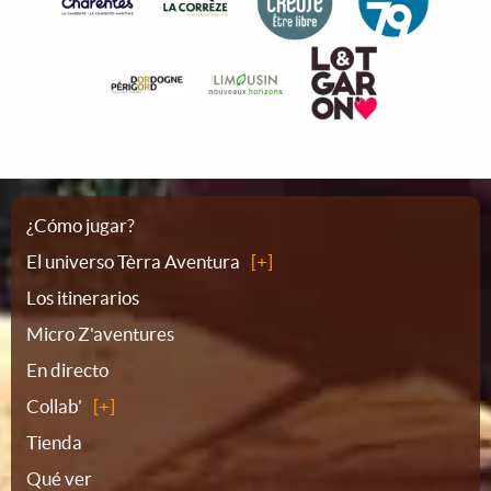
Plano
¿Cómo jugar?
El universo Tèrra Aventura
del
Los itinerarios
Micro Z'aventures
sitio
En directo
Collab'
Tienda
Qué ver