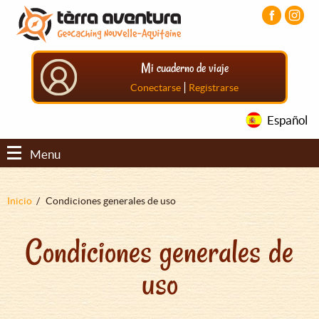
Pasar
Pasar
Pasar
al
al
al
contenido
menú
pie
principal
principal
de
Mi cuaderno de viaje
página
principal
|
Conectarse
Registrarse
Español
Menu
Sobrescribir
Inicio
Condiciones generales de uso
enlaces
Condiciones generales de
de
ayuda
uso
a
la
navegación