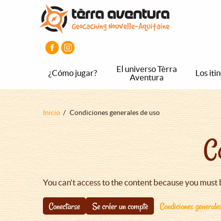
Pasar
Pasar
Pasar
al
al
al
contenido
menú
pie
principal
principal
de
página
principal
El universo Tèrra
¿Cómo jugar?
Los iti
Aventura
Sobrescribir
Inicio
Condiciones generales de uso
enlaces
C
de
ayuda
a
la
You can't access to the content because you must 
navegación
Conectarse
Se créer un compte
Condiciones generale