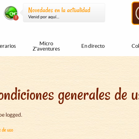
Novedades en la actualidad
Venid por aquí...
Micro
nerarios
En directo
Col
Z'aventures
ondiciones generales de u
be logged.
s de uso