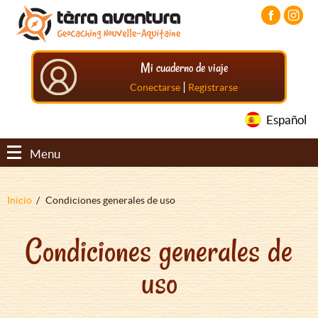
Pasar
Pasar
Pasar
al
al
al
contenido
menú
pie
principal
principal
de
Mi cuaderno de viaje
página
principal
|
Conectarse
Registrarse
Español
Menu
Sobrescribir
Inicio
Condiciones generales de uso
enlaces
Condiciones generales de
de
ayuda
uso
a
la
navegación