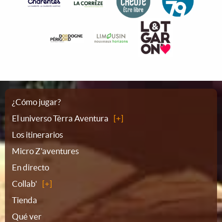
Plano
¿Cómo jugar?
El universo Tèrra Aventura
del
Los itinerarios
Micro Z'aventures
sitio
En directo
Collab'
Tienda
Qué ver