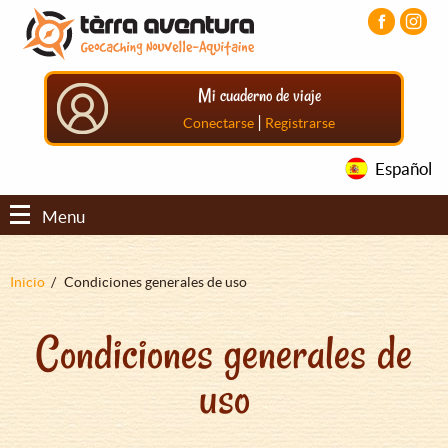
Pasar
Pasar
Pasar
al
al
al
contenido
menú
pie
principal
principal
de
Mi cuaderno de viaje
página
principal
|
Conectarse
Registrarse
Español
Menu
Sobrescribir
Inicio
Condiciones generales de uso
enlaces
Condiciones generales de
de
ayuda
uso
a
la
navegación