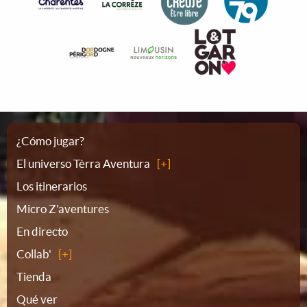
Plano
¿Cómo jugar?
El universo Tèrra Aventura
del
Los itinerarios
Micro Z'aventures
sitio
En directo
Collab'
Tienda
Qué ver