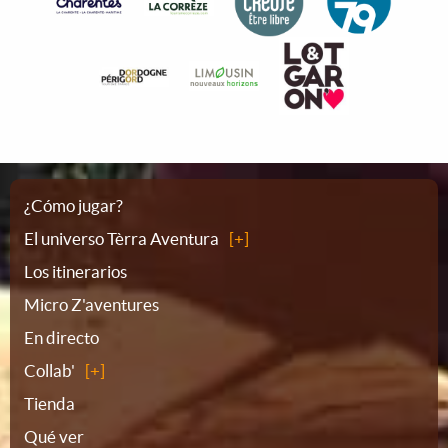
Plano
¿Cómo jugar?
El universo Tèrra Aventura
del
Los itinerarios
Micro Z'aventures
sitio
En directo
Collab'
Tienda
Qué ver