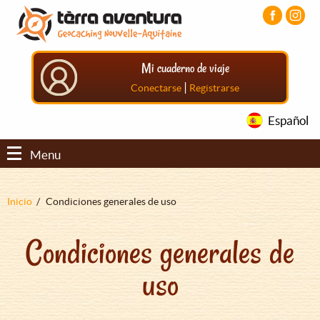
Pasar
Pasar
Pasar
al
al
al
contenido
menú
pie
principal
principal
de
Mi cuaderno de viaje
página
principal
|
Conectarse
Registrarse
Español
Menu
Sobrescribir
Inicio
Condiciones generales de uso
enlaces
Condiciones generales de
de
ayuda
uso
a
la
navegación