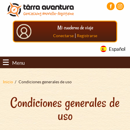
Pasar
Pasar
Pasar
al
al
al
contenido
menú
pie
principal
principal
de
Mi cuaderno de viaje
página
principal
|
Conectarse
Registrarse
Español
Menu
Sobrescribir
Inicio
Condiciones generales de uso
enlaces
Condiciones generales de
de
ayuda
uso
a
la
navegación