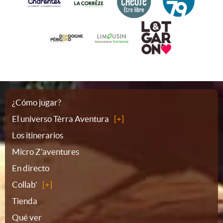
Plano
¿Cómo jugar?
El universo Tèrra Aventura
del
Los itinerarios
Micro Z'aventures
sitio
En directo
Collab'
Tienda
Qué ver