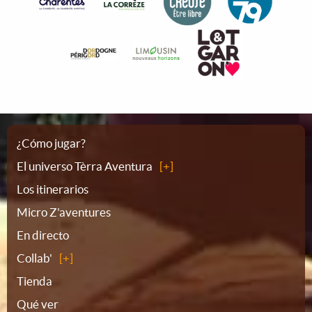
Plano
¿Cómo jugar?
El universo Tèrra Aventura
del
Los itinerarios
Micro Z'aventures
sitio
En directo
Collab'
Tienda
Qué ver