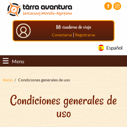
Pasar
Pasar
Pasar
al
al
al
contenido
menú
pie
principal
principal
de
Mi cuaderno de viaje
página
principal
|
Conectarse
Registrarse
Español
Menu
Sobrescribir
Inicio
Condiciones generales de uso
enlaces
Condiciones generales de
de
ayuda
uso
a
la
navegación