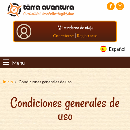
Pasar
Pasar
Pasar
al
al
al
contenido
menú
pie
principal
principal
de
Mi cuaderno de viaje
página
principal
|
Conectarse
Registrarse
Español
Menu
Sobrescribir
Inicio
Condiciones generales de uso
enlaces
Condiciones generales de
de
ayuda
uso
a
la
navegación