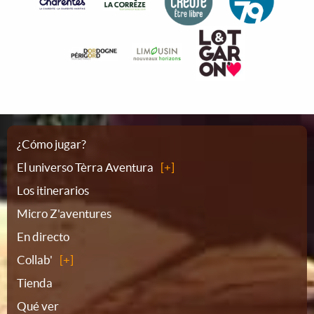
Plano
¿Cómo jugar?
El universo Tèrra Aventura
del
Los itinerarios
Micro Z'aventures
sitio
En directo
Collab'
Tienda
Qué ver