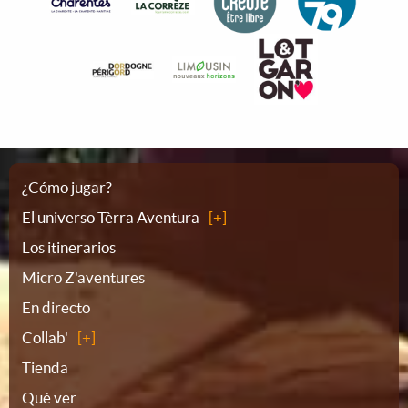
Plano
¿Cómo jugar?
El universo Tèrra Aventura
del
Los itinerarios
Micro Z'aventures
sitio
En directo
Collab'
Tienda
Qué ver