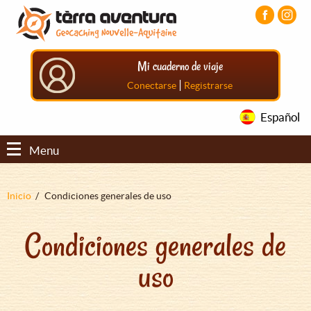
Pasar
Pasar
Pasar
al
al
al
contenido
menú
pie
principal
principal
de
Mi cuaderno de viaje
página
principal
|
Conectarse
Registrarse
Español
Menu
Sobrescribir
Inicio
Condiciones generales de uso
enlaces
Condiciones generales de
de
ayuda
uso
a
la
navegación