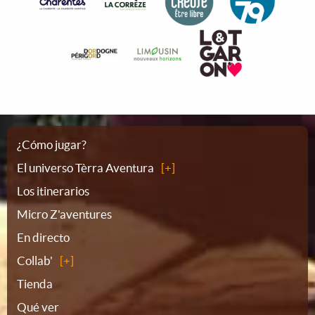
Plano
¿Cómo jugar?
El universo Tèrra Aventura
del
Los itinerarios
Micro Z'aventures
sitio
En directo
Collab'
Tienda
Qué ver