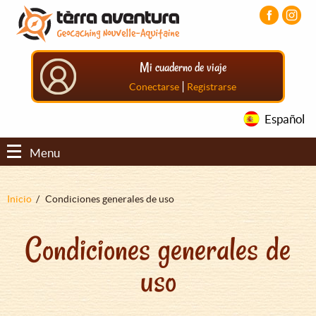
Pasar
Pasar
Pasar
al
al
al
contenido
menú
pie
principal
principal
de
Mi cuaderno de viaje
página
principal
|
Conectarse
Registrarse
Español
Menu
Sobrescribir
Inicio
Condiciones generales de uso
enlaces
Condiciones generales de
de
ayuda
uso
a
la
navegación