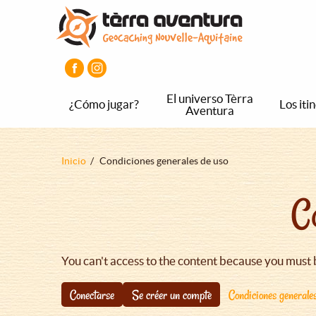
Pasar
Pasar
Pasar
al
al
al
contenido
menú
pie
principal
principal
de
página
principal
El universo Tèrra
¿Cómo jugar?
Los iti
Aventura
Sobrescribir
Inicio
Condiciones generales de uso
enlaces
C
de
ayuda
a
la
You can't access to the content because you must 
navegación
Conectarse
Se créer un compte
Condiciones generale