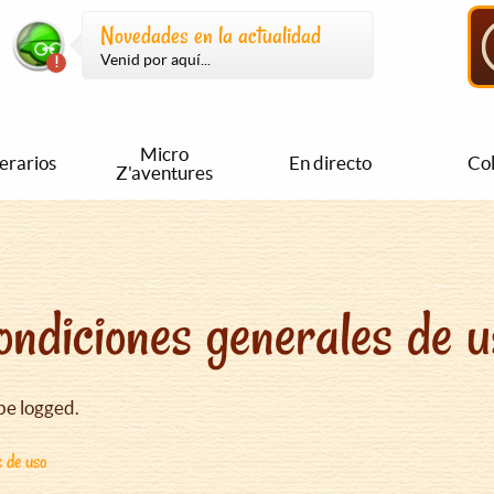
Novedades en la actualidad
Venid por aquí...
Micro
nerarios
En directo
Col
Z'aventures
ondiciones generales de u
be logged.
s de uso