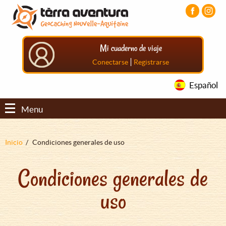
Pasar
Pasar
Pasar
al
al
al
contenido
menú
pie
principal
principal
de
Mi cuaderno de viaje
página
principal
|
Conectarse
Registrarse
Español
Menu
Sobrescribir
Inicio
Condiciones generales de uso
enlaces
Condiciones generales de
de
ayuda
uso
a
la
navegación