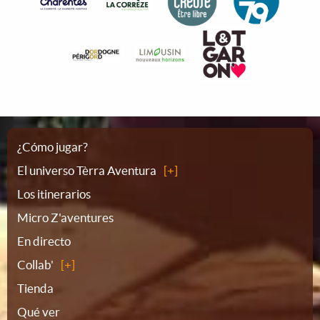
Plano
¿Cómo jugar?
El universo Tèrra Aventura
del
Los itinerarios
Micro Z'aventures
sitio
En directo
Collab'
Tienda
Qué ver