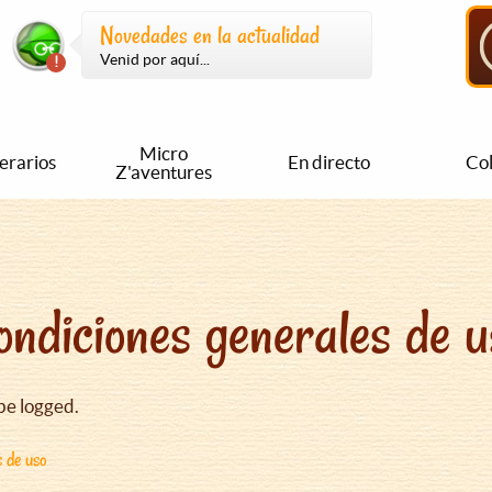
Novedades en la actualidad
Venid por aquí...
Micro
nerarios
En directo
Col
Z'aventures
ondiciones generales de u
be logged.
s de uso