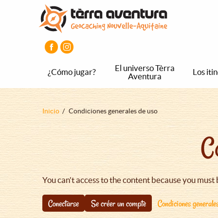
Pasar
Pasar
Pasar
al
al
al
contenido
menú
pie
principal
principal
de
página
principal
El universo Tèrra
¿Cómo jugar?
Los iti
Aventura
Sobrescribir
Inicio
Condiciones generales de uso
enlaces
C
de
ayuda
a
la
You can't access to the content because you must 
navegación
Conectarse
Se créer un compte
Condiciones generale