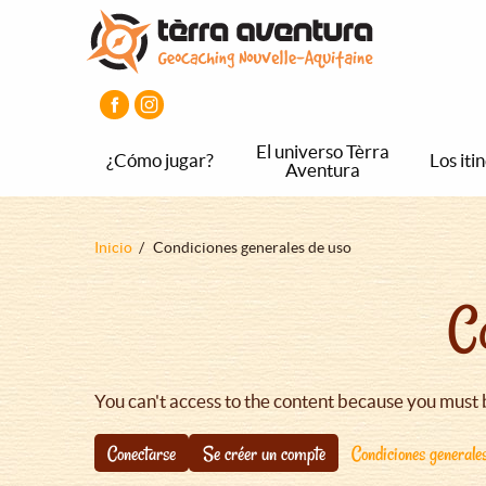
Pasar
Pasar
Pasar
al
al
al
contenido
menú
pie
principal
principal
de
página
principal
El universo Tèrra
¿Cómo jugar?
Los iti
Aventura
Sobrescribir
Inicio
Condiciones generales de uso
enlaces
C
de
ayuda
a
la
You can't access to the content because you must 
navegación
Conectarse
Se créer un compte
Condiciones generale