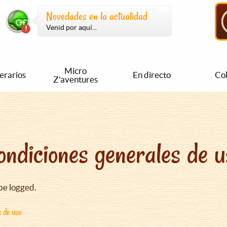
Novedades en la actualidad
Venid por aquí...
Micro
nerarios
En directo
Col
Z'aventures
ondiciones generales de u
be logged.
s de uso