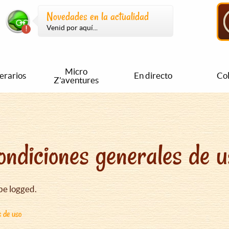
Novedades en la actualidad
Venid por aquí...
Micro
nerarios
En directo
Col
Z'aventures
ondiciones generales de u
be logged.
s de uso