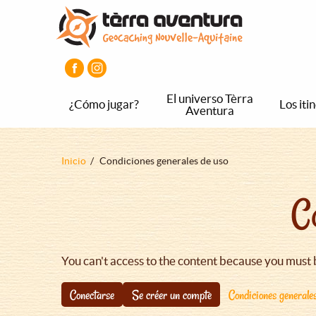
Pasar
Pasar
Pasar
al
al
al
contenido
menú
pie
principal
principal
de
página
principal
El universo Tèrra
¿Cómo jugar?
Los iti
Aventura
Sobrescribir
Inicio
Condiciones generales de uso
enlaces
C
de
ayuda
a
la
You can't access to the content because you must 
navegación
Conectarse
Se créer un compte
Condiciones generale