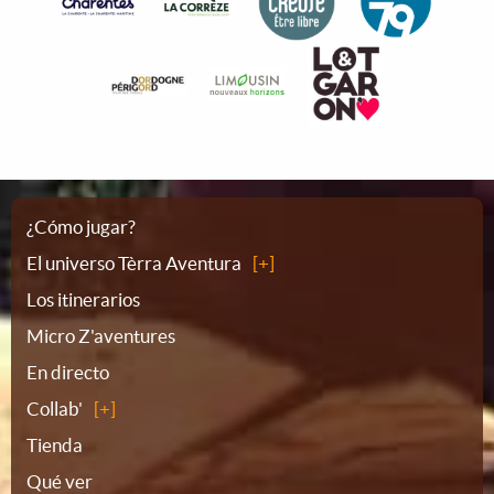
Plano
¿Cómo jugar?
El universo Tèrra Aventura
del
Los itinerarios
Micro Z'aventures
sitio
En directo
Collab'
Tienda
Qué ver