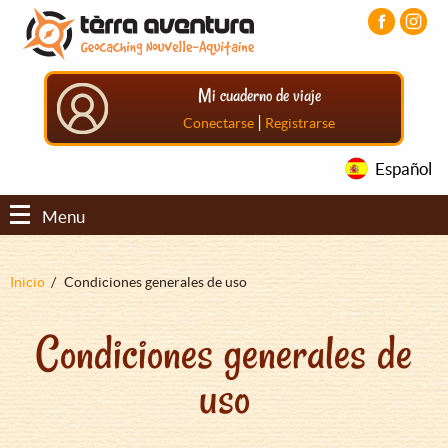
Pasar
Pasar
Pasar
al
al
al
contenido
menú
pie
principal
principal
de
Mi cuaderno de viaje
página
principal
|
Conectarse
Registrarse
Español
Menu
Sobrescribir
Inicio
Condiciones generales de uso
enlaces
Condiciones generales de
de
ayuda
uso
a
la
navegación