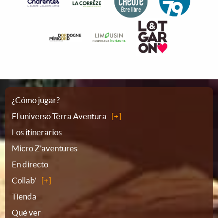
Plano
¿Cómo jugar?
El universo Tèrra Aventura
del
Los itinerarios
Micro Z'aventures
sitio
En directo
Collab'
Tienda
Qué ver