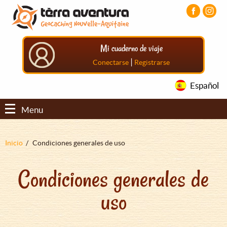
Pasar
Pasar
Pasar
al
al
al
contenido
menú
pie
principal
principal
de
Mi cuaderno de viaje
página
principal
|
Conectarse
Registrarse
Español
Menu
Sobrescribir
Inicio
Condiciones generales de uso
enlaces
Condiciones generales de
de
ayuda
uso
a
la
navegación