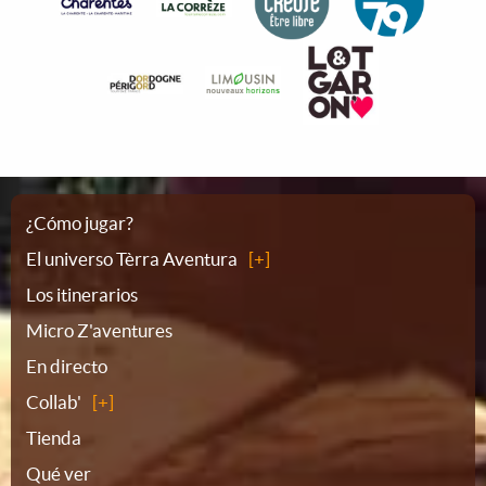
Plano
¿Cómo jugar?
El universo Tèrra Aventura
del
Los itinerarios
Micro Z'aventures
sitio
En directo
Collab'
Tienda
Qué ver