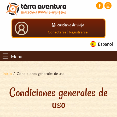
Pasar
Pasar
Pasar
al
al
al
contenido
menú
pie
principal
principal
de
Mi cuaderno de viaje
página
principal
|
Conectarse
Registrarse
Español
Menu
Sobrescribir
Inicio
Condiciones generales de uso
enlaces
Condiciones generales de
de
ayuda
uso
a
la
navegación