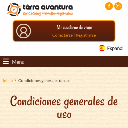
Pasar
Pasar
Pasar
al
al
al
contenido
menú
pie
principal
principal
de
Mi cuaderno de viaje
página
principal
|
Conectarse
Registrarse
Español
Menu
Sobrescribir
Inicio
Condiciones generales de uso
enlaces
Condiciones generales de
de
ayuda
uso
a
la
navegación