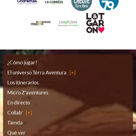
Plano
¿Cómo jugar?
El universo Tèrra Aventura
del
Los itinerarios
Micro Z'aventures
sitio
En directo
Collab'
Tienda
Qué ver