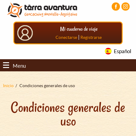
Pasar
Pasar
Pasar
al
al
al
contenido
menú
pie
principal
principal
de
Mi cuaderno de viaje
página
principal
|
Conectarse
Registrarse
Español
Menu
Sobrescribir
Inicio
Condiciones generales de uso
enlaces
Condiciones generales de
de
ayuda
uso
a
la
navegación