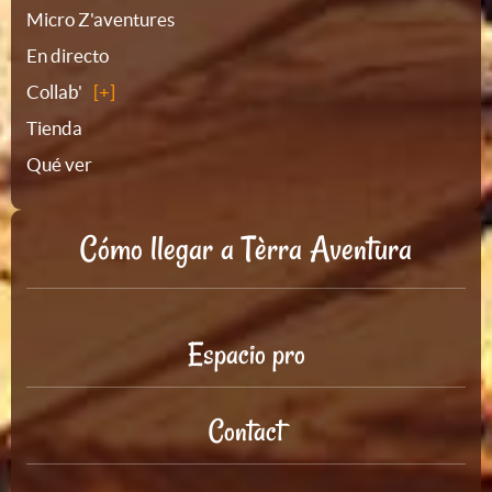
Micro Z'aventures
sitio
En directo
Collab'
Tienda
Qué ver
Cómo llegar a Tèrra Aventura
Espacio pro
Contact