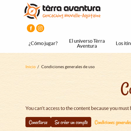
Pasar
Pasar
Pasar
al
al
al
contenido
menú
pie
principal
principal
de
página
principal
El universo Tèrra
¿Cómo jugar?
Los iti
Aventura
Sobrescribir
Inicio
Condiciones generales de uso
enlaces
C
de
ayuda
a
la
You can't access to the content because you must 
navegación
Conectarse
Se créer un compte
Condiciones generale