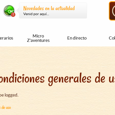
Novedades en la actualidad
Venid por aquí...
Micro
nerarios
En directo
Col
Z'aventures
ondiciones generales de u
be logged.
s de uso