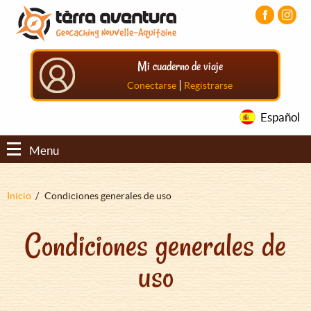
Pasar
Pasar
Pasar
al
al
al
contenido
menú
pie
principal
principal
de
Mi cuaderno de viaje
página
principal
|
Conectarse
Registrarse
Español
Menu
Sobrescribir
Inicio
Condiciones generales de uso
enlaces
Condiciones generales de
de
ayuda
uso
a
la
navegación