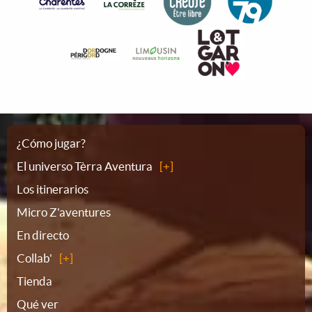
Plano
¿Cómo jugar?
El universo Tèrra Aventura
del
Los itinerarios
Micro Z'aventures
sitio
En directo
Collab'
Tienda
Qué ver