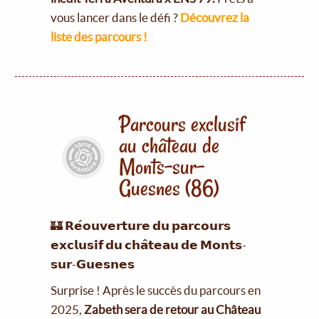
vous lancer dans le défi ?
Découvrez la
liste des parcours !
Parcours exclusif
au château de
Monts-sur-
Guesnes (86)
🏰 𝗥𝗲́𝗼𝘂𝘃𝗲𝗿𝘁𝘂𝗿𝗲 𝗱𝘂 𝗽𝗮𝗿𝗰𝗼𝘂𝗿𝘀
𝗲𝘅𝗰𝗹𝘂𝘀𝗶𝗳 𝗱𝘂 𝗰𝗵𝗮̂𝘁𝗲𝗮𝘂 𝗱𝗲 𝗠𝗼𝗻𝘁𝘀-
𝘀𝘂𝗿-𝗚𝘂𝗲𝘀𝗻𝗲𝘀
Surprise ! Après le succès du parcours en
2025,
Zabeth sera de retour au Château