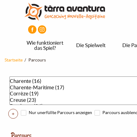
Direkt
Aller
Aller
zum
au
au
Inhalt
menu
pied
principal
de
page
Wie funktioniert
Die Spielwelt
Die Pa
das Spiel?
Pfadnavigation
Startseite
Parcours
Nur unerfüllte Parcours anzeigen
Parcours ausblen
+
Parcours