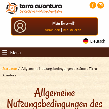
Direkt
Aller
Aller
zum
au
au
Inhalt
menu
pied
principal
de
Mein Reiseheft
page
|
Anmelden
Registrieren
Deutsch
Menu
Pfadnavigation
Startseite
Allgemeine Nutzungsbedingungen des Spiels Tèrra
Aventura
Allgemeine
Nutzungsbedingungen des