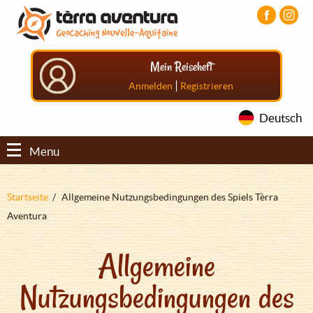
Direkt
Aller
Aller
zum
au
au
Inhalt
menu
pied
principal
de
Mein Reiseheft
page
|
Anmelden
Registrieren
Deutsch
Menu
Pfadnavigation
Startseite
Allgemeine Nutzungsbedingungen des Spiels Tèrra
Aventura
Allgemeine
Nutzungsbedingungen des