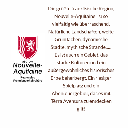
Die größte französische Region,
Nouvelle-Aquitaine, ist so
vielfältig wie überraschend.
Natürliche Landschaften, weite
Grünflächen, dynamische
Städte, mythische Strände.....
Es ist auch ein Gebiet, das
starke Kulturen und ein
außergewöhnliches historisches
Erbe beherbergt. Ein riesiger
Spielplatz und ein
Abenteuergebiet, das es mit
Tèrra Aventura zu entdecken
gilt!