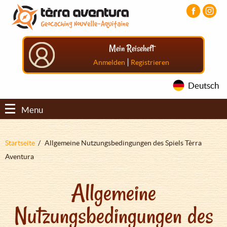
Direkt
Aller
Aller
zum
au
au
Inhalt
menu
pied
principal
de
Mein Reiseheft
page
|
Anmelden
Registrieren
Deutsch
Menu
Pfadnavigation
Startseite
Allgemeine Nutzungsbedingungen des Spiels Tèrra
Aventura
Allgemeine
Nutzungsbedingungen des