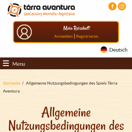
Direkt
Aller
Aller
zum
au
au
Inhalt
menu
pied
principal
de
Mein Reiseheft
page
|
Anmelden
Registrieren
Deutsch
Menu
Pfadnavigation
Startseite
Allgemeine Nutzungsbedingungen des Spiels Tèrra
Aventura
Allgemeine
Nutzungsbedingungen des