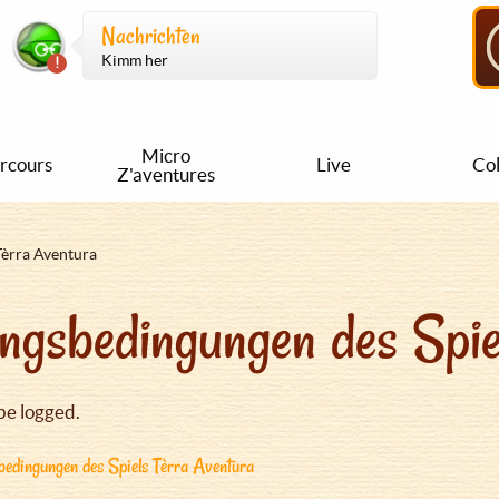
Nachrichten
Kimm her
Micro
rcours
Live
Col
Z'aventures
Tèrra Aventura
ngsbedingungen des Spie
be logged.
edingungen des Spiels Tèrra Aventura