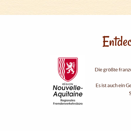
Entdec
Die größte franzö
Es ist auch ein 
S