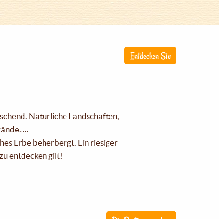
Entdecken Sie
raschend. Natürliche Landschaften,
nde.....
ches Erbe beherbergt. Ein riesiger
zu entdecken gilt!