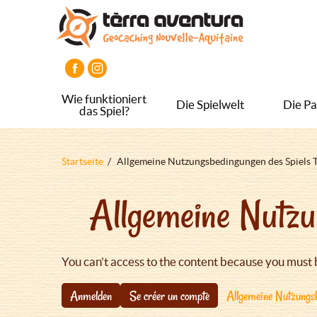
Direkt
Aller
Aller
zum
au
au
Inhalt
menu
pied
principal
de
page
Wie funktioniert
Die Spielwelt
Die Pa
das Spiel?
Pfadnavigation
Startseite
Allgemeine Nutzungsbedingungen des Spiels 
Allgemeine Nutzu
You can't access to the content because you must 
Anmelden
Se créer un compte
Allgemeine Nutzungsb