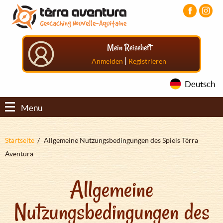
Direkt
Aller
Aller
zum
au
au
Inhalt
menu
pied
principal
de
Mein Reiseheft
page
|
Anmelden
Registrieren
Deutsch
Menu
Pfadnavigation
Startseite
Allgemeine Nutzungsbedingungen des Spiels Tèrra
Aventura
Allgemeine
Nutzungsbedingungen des