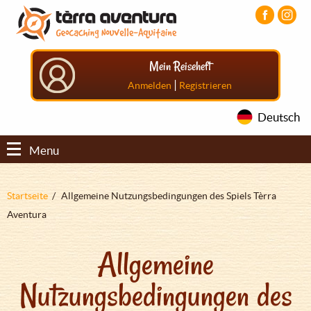
Direkt
Aller
Aller
zum
au
au
Inhalt
menu
pied
principal
de
Mein Reiseheft
page
|
Anmelden
Registrieren
Deutsch
Menu
Pfadnavigation
Startseite
Allgemeine Nutzungsbedingungen des Spiels Tèrra
Aventura
Allgemeine
Nutzungsbedingungen des