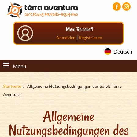
Direkt
Aller
Aller
zum
au
au
Inhalt
menu
pied
principal
de
Mein Reiseheft
page
|
Anmelden
Registrieren
Deutsch
Menu
Pfadnavigation
Startseite
Allgemeine Nutzungsbedingungen des Spiels Tèrra
Aventura
Allgemeine
Nutzungsbedingungen des