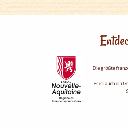
Entdec
Die größte franzö
Es ist auch ein 
S