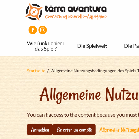
Direkt
Aller
Aller
zum
au
au
Inhalt
menu
pied
principal
de
page
Wie funktioniert
Die Spielwelt
Die Pa
das Spiel?
Pfadnavigation
Startseite
Allgemeine Nutzungsbedingungen des Spiels 
Allgemeine Nutzu
You can't access to the content because you must 
Anmelden
Se créer un compte
Allgemeine Nutzungsb