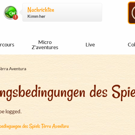
Nachrichten
Kimm her
Micro
rcours
Live
Col
Z'aventures
Tèrra Aventura
ngsbedingungen des Spie
be logged.
edingungen des Spiels Tèrra Aventura