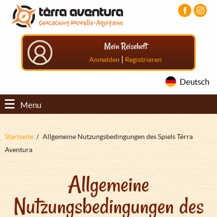
Direkt
Aller
Aller
zum
au
au
Inhalt
menu
pied
principal
de
Mein Reiseheft
page
|
Anmelden
Registrieren
Deutsch
Menu
Pfadnavigation
Startseite
Allgemeine Nutzungsbedingungen des Spiels Tèrra
Aventura
Allgemeine
Nutzungsbedingungen des